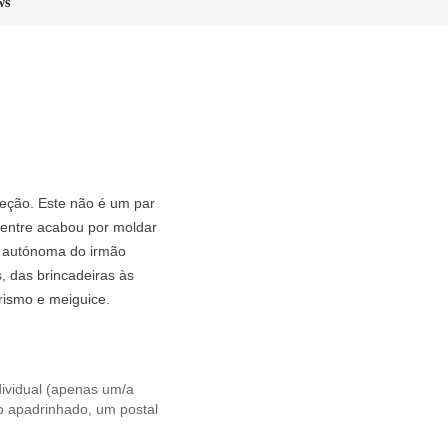
ws
ceção. Este não é um par
 ventre acabou por moldar
s autónoma do irmão
, das brincadeiras às
rismo e meiguice.
ividual (apenas um/a
ro apadrinhado, um postal