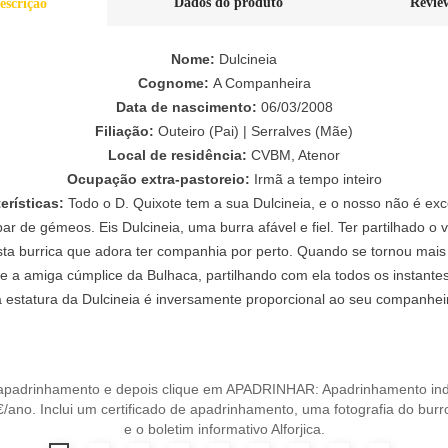
Dados do produto
Revie
escrição
Nome:
Dulcineia
Cognome:
A Companheira
Data de nascimento:
06/03/2008
Filiação:
Outeiro (Pai) | Serralves (Mãe)
Local de residência:
CVBM, Atenor
Ocupação extra-pastoreio:
Irmã a tempo inteiro
erísticas:
Todo o D. Quixote tem a sua Dulcineia, e o nosso não é ex
r de gémeos. Eis Dulcineia, uma burra afável e fiel. Ter partilhado o
sta burrica que adora ter companhia por perto. Quando se tornou mai
se a amiga cúmplice da Bulhaca, partilhando com ela todos os instantes
xa estatura da Dulcineia é inversamente proporcional ao seu companhei
apadrinhamento e depois clique em APADRINHAR: Apadrinhamento ind
/ano. Inclui um certificado de apadrinhamento, uma fotografia do bur
e o boletim informativo Alforjica.