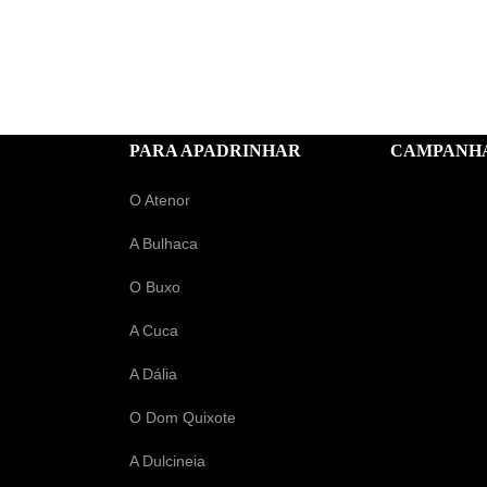
PARA APADRINHAR
CAMPANH
O Atenor
A Bulhaca
O Buxo
A Cuca
A Dália
O Dom Quixote
A Dulcineia