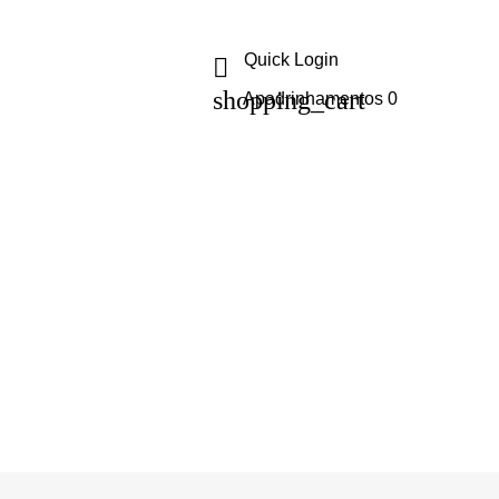
Quick Login

shopping_cart
Apadrinhamentos
0