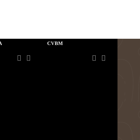
A
CVBM



